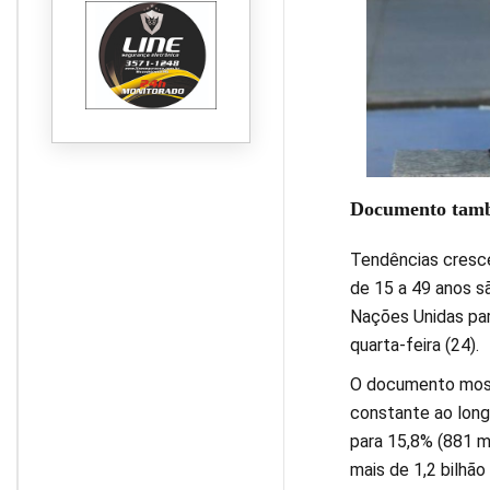
Documento tamb
Tendências cresc
de 15 a 49 anos s
Nações Unidas par
quarta-feira (24).
O documento most
constante ao long
para 15,8% (881 m
mais de 1,2 bilhã