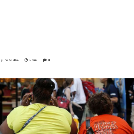
ia entre mulheres
reocupantes, apon
 julho de 2024
6
min
0