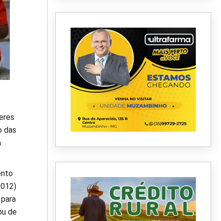
eres
o das
a
ento
2012)
 para
ou de