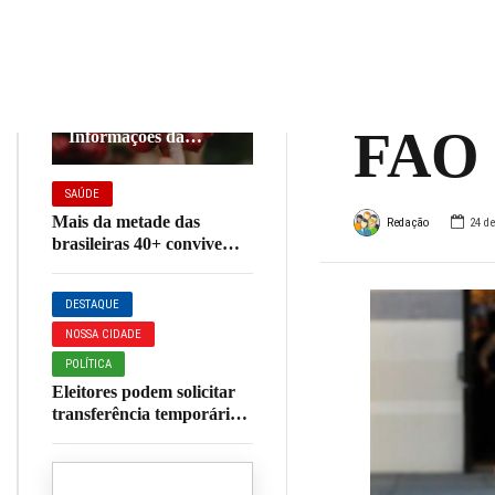
anem
AGRONEGÓCIO
DESTAQUE
são p
Café em Foco,
05/08/26, Cotações e
FAO
Informações da
Cafeicultura
SAÚDE
Mais da metade das
Redação
24 de
brasileiras 40+ convive
com perda involuntária de
urina, aponta pesquisa
DESTAQUE
NOSSA CIDADE
POLÍTICA
Eleitores podem solicitar
transferência temporária
do local de votação até 20
de agosto