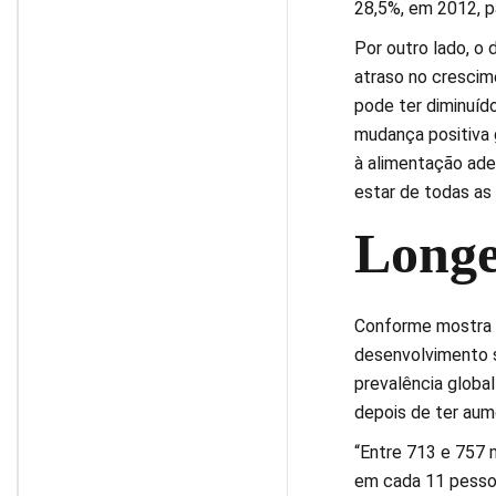
28,5%, em 2012, p
Por outro lado, o
atraso no crescime
pode ter diminuíd
mudança positiva g
à alimentação ade
estar de todas as
Longe
Conforme mostra o
desenvolvimento s
prevalência globa
depois de ter au
“Entre 713 e 757
em cada 11 pessoa