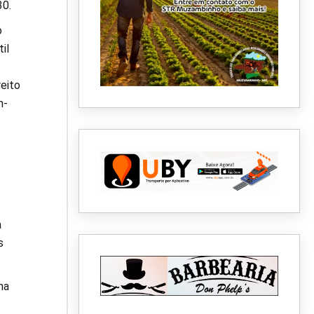
30.
o
il
reito
m-
a
s
ma