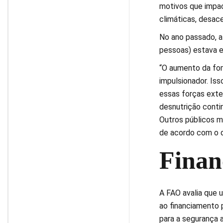
motivos que impac
climáticas, desac
No ano passado, a
pessoas) estava e
“O aumento da fom
impulsionador. Iss
essas forças exter
desnutrição conti
Outros públicos ma
de acordo com o 
Finan
A FAO avalia que 
ao financiamento p
para a segurança a