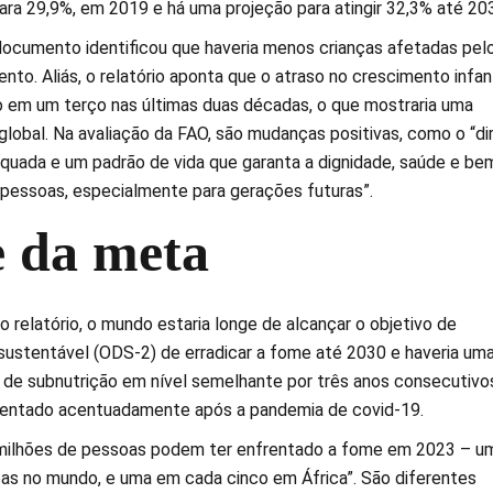
ara 29,9%, em 2019 e há uma projeção para atingir 32,3% até 20
 documento identificou que haveria menos crianças afetadas pel
nto. Aliás, o relatório aponta que o atraso no crescimento infant
o em um terço nas últimas duas décadas, o que mostraria uma
lobal. Na avaliação da FAO, são mudanças positivas, como o “di
quada e um padrão de vida que garanta a dignidade, saúde e be
 pessoas, especialmente para gerações futuras”.
 da meta
 relatório, o mundo estaria longe de alcançar o objetivo de
ustentável (ODS-2) de erradicar a fome até 2030 e haveria um
l de subnutrição em nível semelhante por três anos consecutivo
mentado acentuadamente após a pandemia de covid-19.
 milhões de pessoas podem ter enfrentado a fome em 2023 – u
s no mundo, e uma em cada cinco em África”. São diferentes