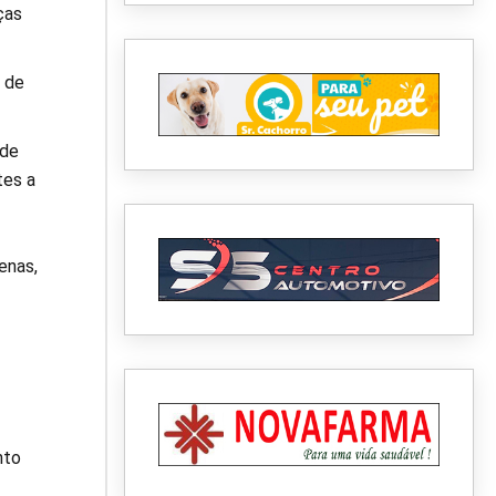
ças
 de
nde
tes a
enas,
nto