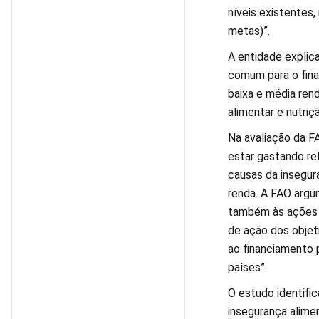
níveis existentes
metas)”.
A entidade explic
comum para o fina
baixa e média rend
alimentar e nutri
Na avaliação da 
estar gastando re
causas da insegur
renda. A FAO argum
também às ações n
de ação dos objet
ao financiamento 
países”.
O estudo identifi
insegurança alime