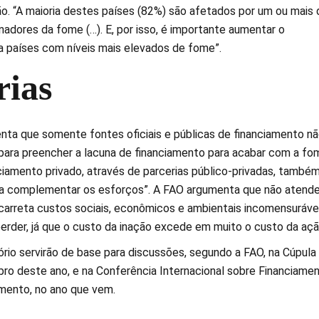
ão. “A maioria destes países (82%) são afetados por um ou mais
onadores da fome (…). E, por isso, é importante aumentar o
a países com níveis mais elevados de fome”.
rias
enta que somente fontes oficiais e públicas de financiamento n
 para preencher a lacuna de financiamento para acabar com a fo
ciamento privado, através de parcerias público-privadas, també
ra complementar os esforços”. A FAO argumenta que não atende
arreta custos sociais, econômicos e ambientais incomensurávei
erder, já que o custo da inação excede em muito o custo da açã
ório servirão de base para discussões, segundo a FAO, na Cúpula
ro deste ano, e na Conferência Internacional sobre Financiame
mento, no ano que vem.