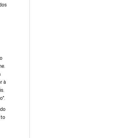
 dos
ão
me.
m
r à
s.
o”.
 do
nto