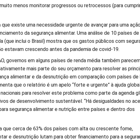
, muito menos monitorar progressos ou retrocessos (para cumprir
a que existe uma necessidade urgente de avançar para uma açã
nciamento da segurança alimentar. Uma análise de 10 países de
a (que inclui o Brasil) mostra que os gastos públicos com segur
ção estavam crescendo antes da pandemia de covid-19.
FAO, governos em alguns países de renda média também parece
lativamente mais parte do seu orçamento para resolver as princi
ança alimentar e da desnutrição em comparação com países de 
enta que o relatório é um apelo “forte e urgente” à ajuda globa
acionais para resolver este problema como parte da agenda gl
ivos de desenvolvimento sustentável. “Há desigualdades no ac
para segurança alimentar e nutrição entre países e dentro dos
ca que cerca de 63% dos países com alta ou crescente fome,
ntar e desnutrição lutam para obter financiamento para a segura