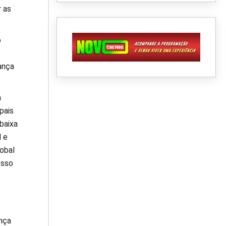
 as
o
ança
m
pais
baixa
l e
obal
esso
nça