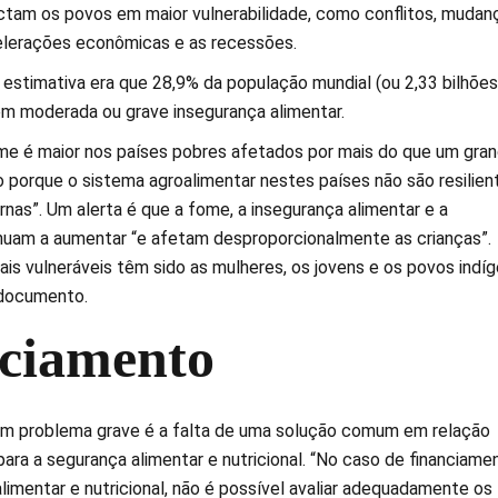
tam os povos em maior vulnerabilidade, como conflitos, mudan
elerações econômicas e as recessões.
 estimativa era que 28,9% da população mundial (ou 2,33 bilhões
m moderada ou grave insegurança alimentar.
e é maior nos países pobres afetados por mais do que um gra
o porque o sistema agroalimentar nestes países não são resilien
nas”. Um alerta é que a fome, a insegurança alimentar e a
nuam a aumentar “e afetam desproporcionalmente as crianças”.
is vulneráveis têm sido as mulheres, os jovens e os povos indíg
documento.
ciamento
um problema grave é a falta de uma solução comum em relação
ara a segurança alimentar e nutricional. “No caso de financiame
limentar e nutricional, não é possível avaliar adequadamente os