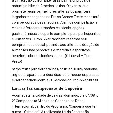
a 31ª edição do Iron Biker Brasil, a maior prova de
mountain bike da América Latina. O evento, que
promete reunir os melhores atletas do país, terá
largadas e chegadas na Praça Gomes Freire e contará
com percursos desafiadores. Além da competição, a
cidade oferecerá atrações musicais, opções
gastronômicas e suporte completo para participantes
e visitantes. O Iron Biker também reafirma seu
compromisso social, pedindo aos atletas a doação de
alimentos não perecíveis e materiais esportivos,
beneficiando instituições locais. (O Liberal – Ouro
Preto)
https://site.jornaloliberal.net/noticia/10309/mariana-
mg-se-prepara-para-dois-dias-de-emocao-superacao-
e-solidariedade-com-a-31-edicao-do-iron-biker-brasil
Lavras faz campeonato de Capoeira
Aconteceu na cidade de Lavras, domingo, dia 04/08, o
2° Campeonato Mineiro de Capoeira da Rede
Internacional, dentro do Programa: “Capoeira que te
quero… Olímpica”. A realização foi da Federação