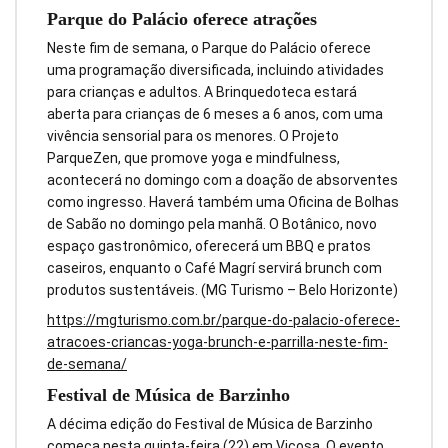
Parque do Palácio oferece atrações
Neste fim de semana, o Parque do Palácio oferece
uma programação diversificada, incluindo atividades
para crianças e adultos. A Brinquedoteca estará
aberta para crianças de 6 meses a 6 anos, com uma
vivência sensorial para os menores. O Projeto
ParqueZen, que promove yoga e mindfulness,
acontecerá no domingo com a doação de absorventes
como ingresso. Haverá também uma Oficina de Bolhas
de Sabão no domingo pela manhã. O Botânico, novo
espaço gastronômico, oferecerá um BBQ e pratos
caseiros, enquanto o Café Magrí servirá brunch com
produtos sustentáveis. (MG Turismo – Belo Horizonte)
https://mgturismo.com.br/parque-do-palacio-oferece-
atracoes-criancas-yoga-brunch-e-parrilla-neste-fim-
de-semana/
Festival de Música de Barzinho
A décima edição do Festival de Música de Barzinho
começa nesta quinta-feira (22) em Viçosa. O evento,