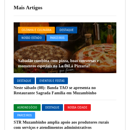
Mais Artigos
COZINHA E CULINÁRIA
DESTAQUE
NOSSO ESTADO
PARCEIROS
Sabadão combina com pizza, boas conversas e
momentos especiais na La DiLá Pizzaria!
DESTAQUE
EVENTOS E FESTAS
Neste sábado (08): Banda TAO se apresenta no
Restaurante Sagrada Família em Muzambinho
AGRONEGÓCIO
DESTAQUE
NOSSA CIDADE
PARCEIROS
STR Muzambinho amplia apoio aos produtores rurais
com serviços e atendimentos administrativos