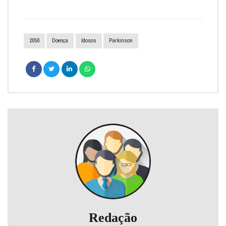
2050
Doença
Idosos
Parkinson
Redação