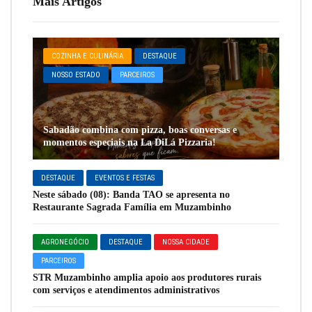
Mais Artigos
COZINHA E CULINÁRIA
DESTAQUE
NOSSO ESTADO
PARCEIROS
Sabadão combina com pizza, boas conversas e
momentos especiais na La DiLá Pizzaria!
DESTAQUE
EVENTOS E FESTAS
Neste sábado (08): Banda TAO se apresenta no
Restaurante Sagrada Família em Muzambinho
AGRONEGÓCIO
DESTAQUE
NOSSA CIDADE
PARCEIROS
STR Muzambinho amplia apoio aos produtores rurais
com serviços e atendimentos administrativos