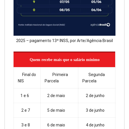
2025 – pagamento 13º INSS, por Arte/Agência Brasil
Quem recebe mais que o salário mínimo
Final do
Primeira
Segunda
NIS
Parcela
Parcela
1 e 6
2 de maio
2 de junho
2 e 7
5 de maio
3 de junho
3 e 8
6 de maio
4 de junho