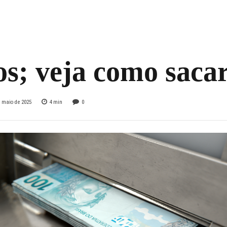
 há R$ 9 bilhões e
es a receber nos
s; veja como saca
e maio de 2025
4
min
0