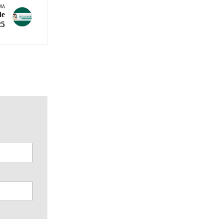
MA
de
25