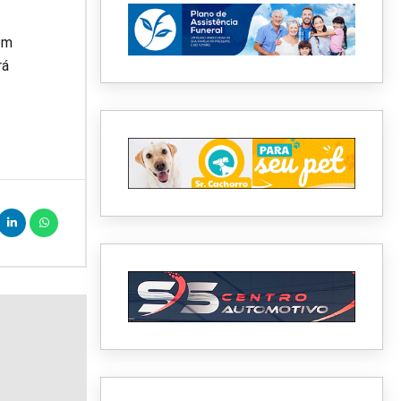
om
rá