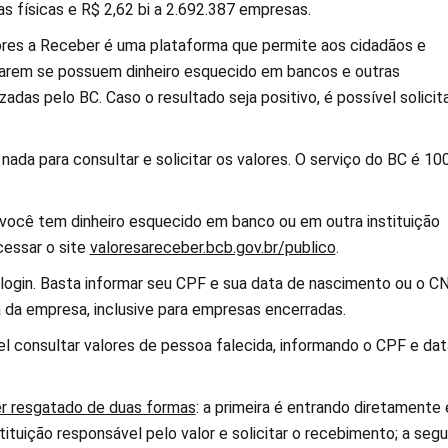
s físicas e R$ 2,62 bi a 2.692.387 empresas.
res a Receber é uma plataforma que permite aos cidadãos e
arem se possuem dinheiro esquecido em bancos e outras
izadas pelo BC. Caso o resultado seja positivo, é possível solicita
nada para consultar e solicitar os valores. O serviço do BC é 1
 você tem dinheiro esquecido em banco ou em outra instituição
cessar o site
valoresareceber.bcb.gov.br/publico
.
 login. Basta informar seu CPF e sua data de nascimento ou o C
a da empresa, inclusive para empresas encerradas.
 consultar valores de pessoa falecida, informando o CPF e dat
er resgatado de duas formas
: a primeira é entrando diretamente
ituição responsável pelo valor e solicitar o recebimento; a seg