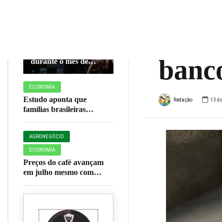
ainda
ECONOMIA
valor
INSS paga parcelas
de seus benefícios
banco
durante o mês de
agosto; veja
calendário completo
ECONOMIA
Estudo aponta que
Redação
13 d
famílias brasileiras
perderam R$ 62,5 bilhões
para bets em 2025
AGRONEGÓCIO
ECONOMIA
Preços do café avançam
em julho mesmo com
colheita em fase final