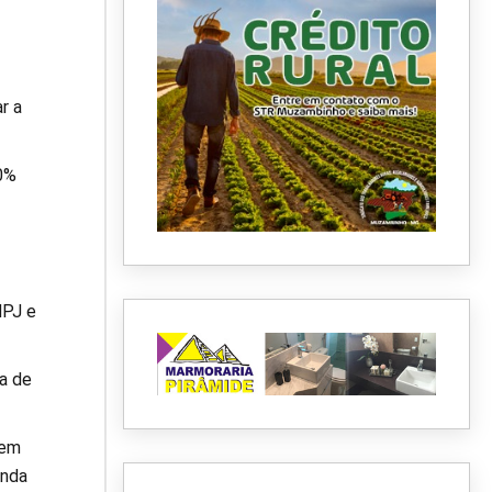
r a
00%
NPJ e
a de
 em
unda