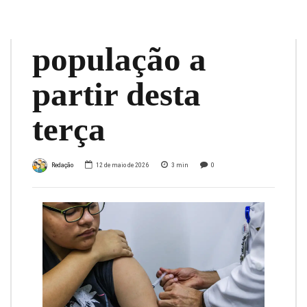
toda a
população a
partir desta
terça
Redação
12 de maio de 2026
3
min
0