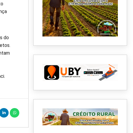
to
ança
s do
etos.
antam
ci.