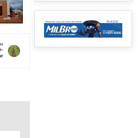
MA
e-
ar