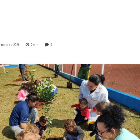
ições no Fundo
l do Sicredi
e maio de 2026
2
min
0