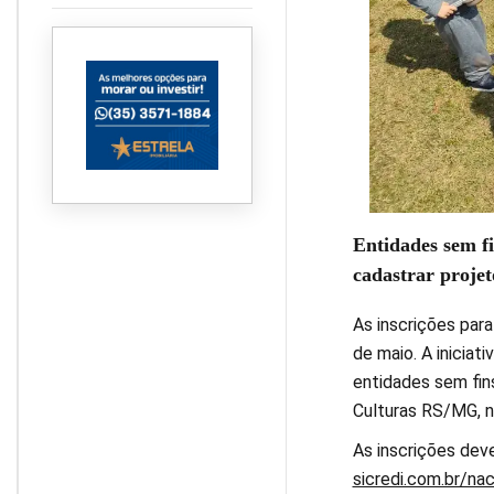
Muzambinho orienta
produtores sobre o prazo
de entrega
Entidades sem fi
cadastrar projet
As inscrições para
de maio. A iniciat
entidades sem fins
Culturas RS/MG, n
As inscrições deve
sicredi.com.br/na