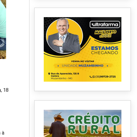
, 18
 à