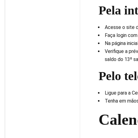
Pela in
Acesse o site 
Faça login com 
Na página inici
Verifique a pré
saldo do 13º sal
Pelo te
Ligue para a Ce
Tenha em mãos 
Calen