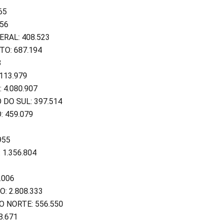
65
656
ERAL: 408.523
TO: 687.194
8
113.979
 4.080.907
DO SUL: 397.514
 459.079
955
1.356.804
.006
O: 2.808.333
O NORTE: 556.550
8.671