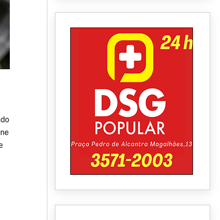
ado
one
e