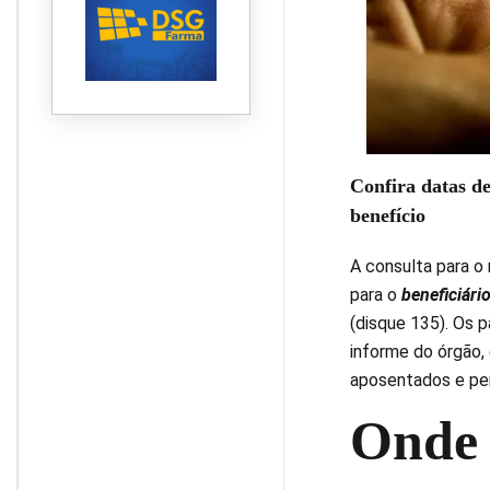
Confira datas d
benefício
A consulta para o
para o
beneficiári
(disque 135). Os 
informe do órgão,
aposentados e pen
Onde 