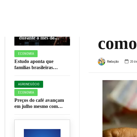
segun
ECONOMIA
salár
INSS paga parcelas
de seus benefícios
como
durante o mês de
agosto; veja
calendário completo
ECONOMIA
Estudo aponta que
Redação
20 d
famílias brasileiras
perderam R$ 62,5 bilhões
para bets em 2025
AGRONEGÓCIO
ECONOMIA
Preços do café avançam
em julho mesmo com
colheita em fase final