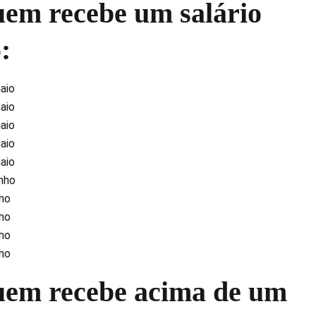
uem recebe um salário
:
maio
maio
maio
maio
maio
unho
nho
nho
nho
nho
uem recebe acima de um