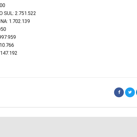
00
 SUL: 2.751.522
A: 1.702.139
050
997.959
10.766
5.147.192