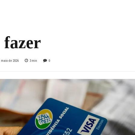
da parcela do 13º
io antecipado; veja
 fazer
e maio de 2026
3
min
0