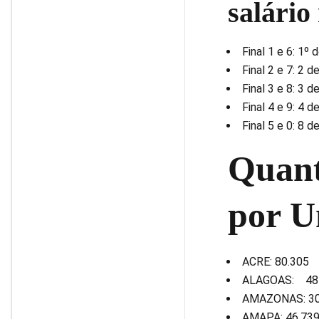
salário
Final 1 e 6: 1º 
Final 2 e 7: 2 d
Final 3 e 8: 3 d
Final 4 e 9: 4 d
Final 5 e 0: 8 d
Quant
por U
ACRE: 80.305
ALAGOAS: 48
AMAZONAS: 30
AMAPA: 46.73