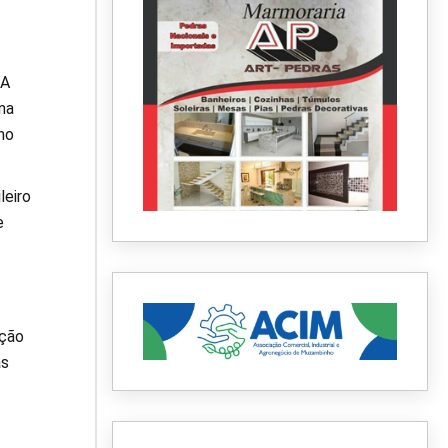
 A
na
no
leiro
e
ação
as