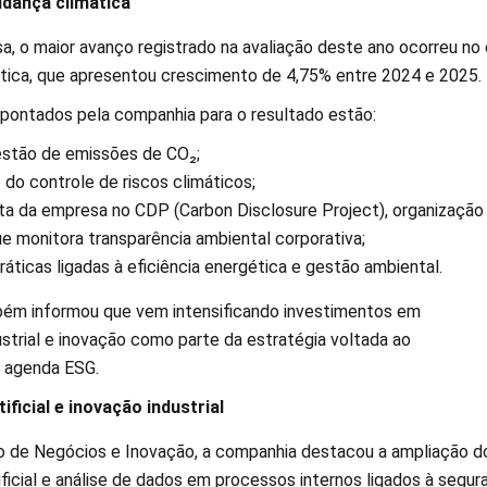
dança climática
, o maior avanço registrado na avaliação deste ano ocorreu no 
ica, que apresentou crescimento de 4,75% entre 2024 e 2025.
apontados pela companhia para o resultado estão:
estão de emissões de CO₂;
do controle de riscos climáticos;
ta da empresa no CDP (Carbon Disclosure Project), organização
ue monitora transparência ambiental corporativa;
áticas ligadas à eficiência energética e gestão ambiental.
bém informou que vem intensificando investimentos em
strial e inovação como parte da estratégia voltada ao
 agenda ESG.
tificial e inovação industrial
 de Negócios e Inovação, a companhia destacou a ampliação d
tificial e análise de dados em processos internos ligados à segur