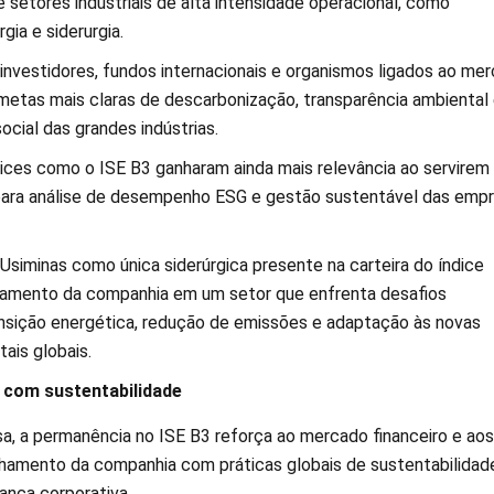
e setores industriais de alta intensidade operacional, como
gia e siderurgia.
 investidores, fundos internacionais e organismos ligados ao me
 metas mais claras de descarbonização, transparência ambiental
ocial das grandes indústrias.
dices como o ISE B3 ganharam ainda mais relevância ao servirem
para análise de desempenho ESG e gestão sustentável das emp
Usiminas como única siderúrgica presente na carteira do índice
namento da companhia em um setor que enfrenta desafios
ansição energética, redução de emissões e adaptação às novas
ais globais.
com sustentabilidade
, a permanência no ISE B3 reforça ao mercado financeiro e aos
inhamento da companhia com práticas globais de sustentabilidad
ança corporativa.