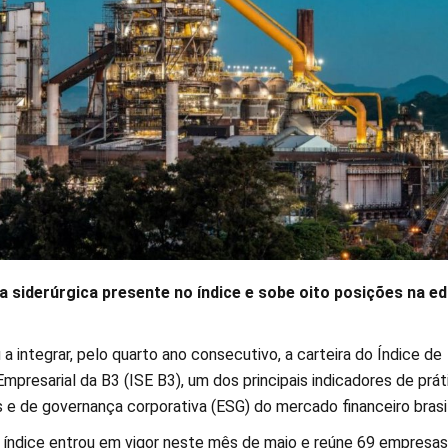
a siderúrgica presente no índice e sobe oito posições na ed
a integrar, pelo quarto ano consecutivo, a carteira do Índice de
mpresarial da B3 (ISE B3), um dos principais indicadores de prát
s e de governança corporativa (ESG) do mercado financeiro brasil
o índice entrou em vigor neste mês de maio e reúne 69 empresas