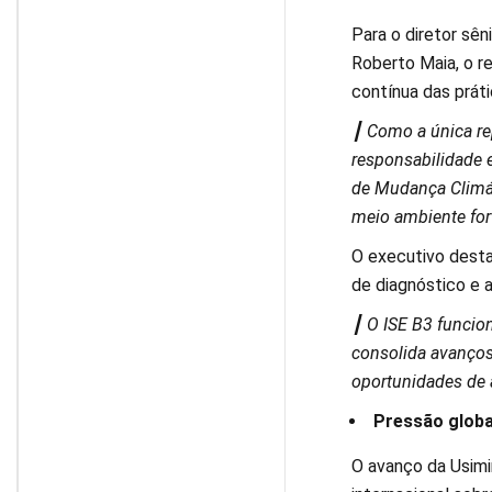
Para o diretor sên
Roberto Maia, o r
contínua das prát
┃ Como a única re
responsabilidade e
de Mudança Climáti
meio ambiente fort
O executivo desta
de diagnóstico e 
┃ O ISE B3 funci
consolida avanços
oportunidades de 
Pressão globa
O avanço da Usim