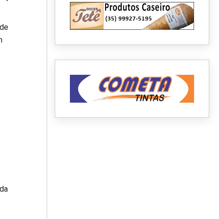
 de
m
 da