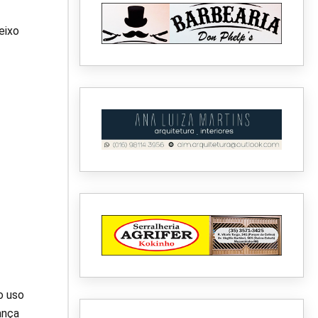
eixo
o uso
ança