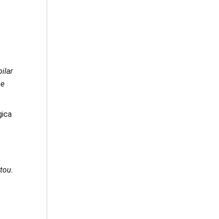
ilar
 e
gica
tou.