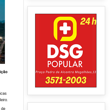
ição
icas
eiro.
 de