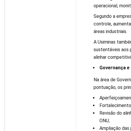
operacional, moni
Segundo a empresa
controle, aumenta
áreas industriais.
A Usiminas também
sustentáveis aos 
alinhar competiti
Governança e
Na área de Govern
pontuação, os pri
Aperfeiçoament
Fortalecimento
Revisão do ali
ONU;
Ampliação das 