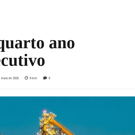
ing de
ntabilidade da B3
quarto ano
cutivo
e maio de 2026
8
min
0