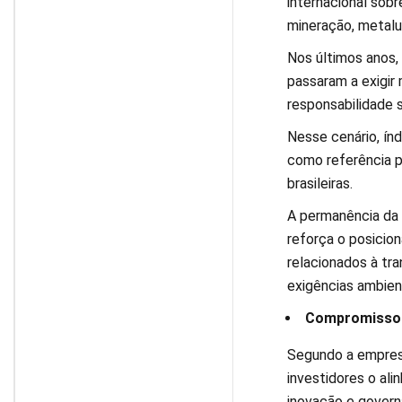
internacional sobr
mineração, metalur
Nos últimos anos,
passaram a exigir
responsabilidade s
Nesse cenário, ín
como referência 
brasileiras.
A permanência da 
reforça o posicio
relacionados à tr
exigências ambient
Compromisso 
Segundo a empresa
investidores o al
inovação e govern