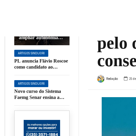
rank
ARTIGOS
SINDIJORI
suste
Missão do SINDVEL
ao Vietnã busca
pelo 
ampliar autonomia
tecnológica do Vale da
Eletrônica
conse
ARTIGOS SINDIJORI
PL anuncia Flávio Roscoe
como candidato ao
Governo de Minas Gerais
Redação
25 d
ARTIGOS SINDIJORI
Novo curso do Sistema
Faemg Senar ensina a
confeccionar roupas
infantis