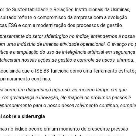
ior de Sustentabilidade e Relações Institucionais da Usiminas,
esultado reflete o compromisso da empresa com a evolução
icas ESG e com a modernização dos processos de gestão.
presentante do setor siderúrgico no índice, entendemos a nossa
m uma indústria de intensa atividade operacional. O avanço no p
ca e a ampliação do uso de inteligência artificial em segurança
aleceram nossas ações de gestão e controle de riscos, afirmou.
cou ainda que o ISE B3 funciona como uma ferramenta estraté
aprimoramento contínuo.
ona como um diagnóstico rigoroso: ao mesmo tempo em que
 em governança e inovação, ele mapeia os próximos passos e
aprimoramento para o nosso desenvolvimento contínuo, comple
l sobre a siderurgia
inas no índice ocorre em um momento de crescente pressão