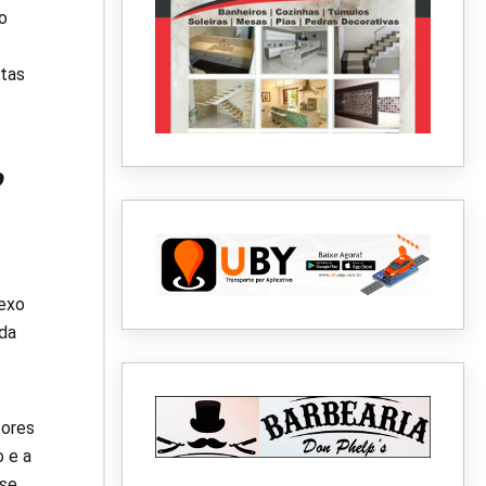
o
ntas
,
sexo
 da
tores
 e a
 se