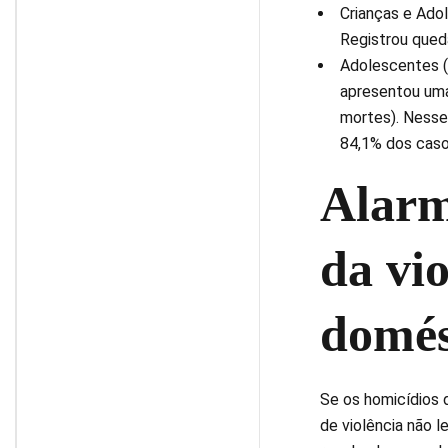
Crianças e Adol
Registrou qued
Adolescentes (1
apresentou uma
mortes). Nesse 
84,1% dos caso
Alarme
da vio
domés
Se os homicídios 
de violência não 