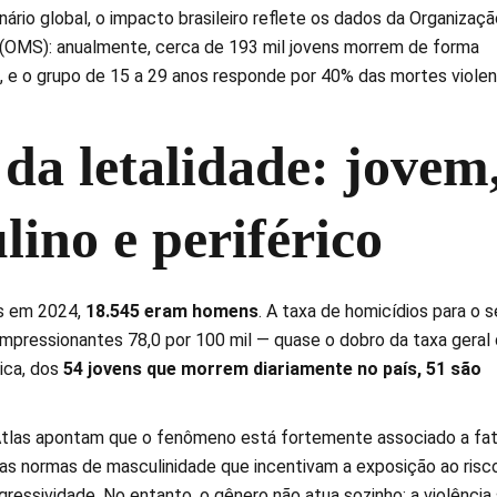
nário global, o impacto brasileiro reflete os dados da Organizaçã
(OMS): anualmente, cerca de 193 mil jovens morrem de forma
, e o grupo de 15 a 29 anos responde por 40% das mortes viole
 da letalidade: jovem
lino e periférico
s em 2024,
18.545 eram homens
. A taxa de homicídios para o 
impressionantes 78,0 por 100 mil — quase o dobro da taxa geral
ica, dos
54 jovens que morrem diariamente no país, 51 são
Atlas apontam que o fenômeno está fortemente associado a fa
 as normas de masculinidade que incentivam a exposição ao risco
gressividade. No entanto, o gênero não atua sozinho: a violência