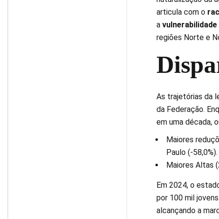
articula com o
rac
a
vulnerabilidade
regiões Norte e N
Dispa
As trajetórias da
da Federação. Enq
em uma década, out
Maiores reduçõe
Paulo (-58,0%).
Maiores Altas 
Em 2024, o estado
por 100 mil jovens
alcançando a mar