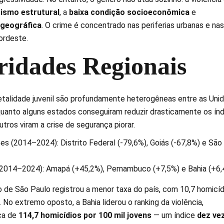
ismo estrutural
, a
baixa condição socioeconômica
e
 geográfica
. O crime é concentrado nas periferias urbanas e nas
ordeste.
ridades Regionais
 letalidade juvenil são profundamente heterogêneas entre as Uni
uanto alguns estados conseguiram reduzir drasticamente os índ
ros viram a crise de segurança piorar.
s (2014–2024): Distrito Federal (-79,6%), Goiás (-67,8%) e São
(2014–2024): Amapá (+45,2%), Pernambuco (+7,5%) e Bahia (+6,
 de São Paulo registrou a menor taxa do país, com 10,7 homicíd
. No extremo oposto, a Bahia liderou o ranking da violência,
ca de
114,7 homicídios por 100 mil jovens
— um índice
dez ve