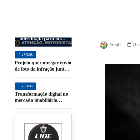
300 m
DESTAQUE
DIVERSOS
viol
Estrada do Córrego
dos Leites será
interditada para início
de obras de
Redação
26 d
pavimentação
DIVERSOS
Projeto quer obrigar envio
de foto da infração junto
com multa de trânsito;
entenda
DIVERSOS
Transformação digital no
mercado imobiliário
moderniza operações