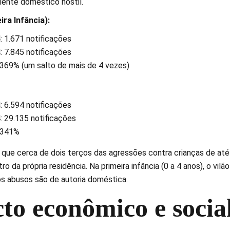
ente doméstico hostil.
ira Infância):
 1.671 notificações
 7.845 notificações
369% (um salto de mais de 4 vezes)
 6.594 notificações
 29.135 notificações
+341%
a que cerca de dois terços das agressões contra crianças de até
o da própria residência. Na primeira infância (0 a 4 anos), o vilã
s abusos são de autoria doméstica.
to econômico e socia