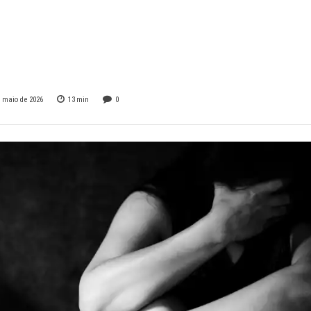
il jovens para a
ência em uma décad
e maio de 2026
13
min
0