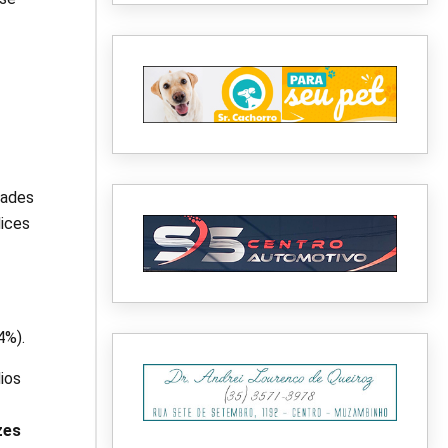
dades
ices
4%).
ios
zes