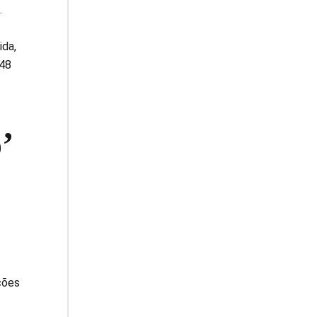
.
ida,
348
’
ções