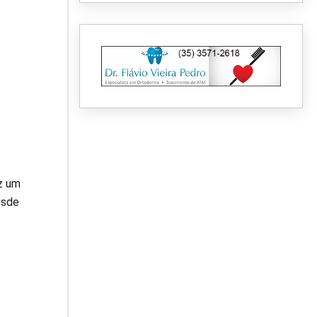
ez um
esde