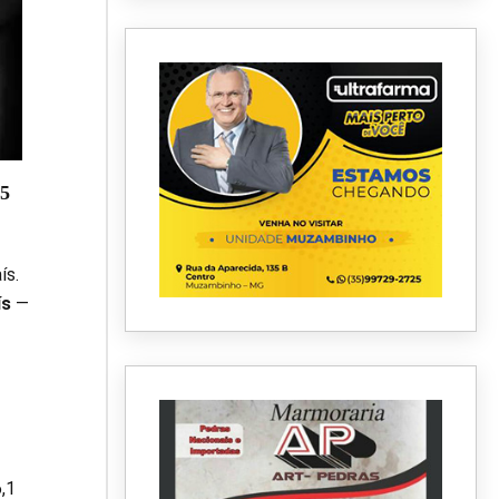
25
ís.
ís
—
,1