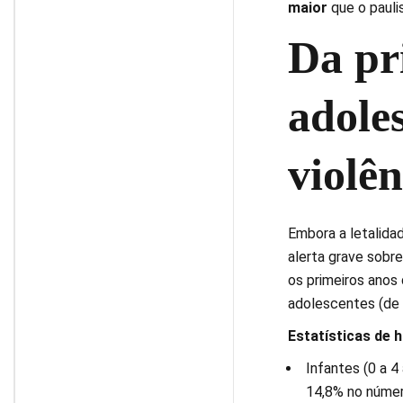
maior
que o paulis
Da pr
adoles
violên
Embora a letalidad
alerta grave sobr
os primeiros anos 
adolescentes (de 0
Estatísticas de h
Infantes (0 a 4
14,8% no númer