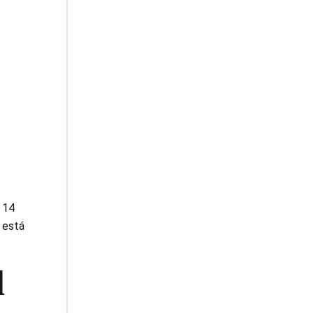
 14
o está
l