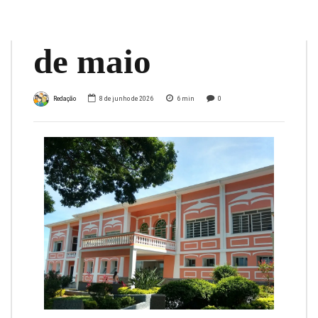
durante o mês
de maio
Redação
8 de junho de 2026
6
min
0