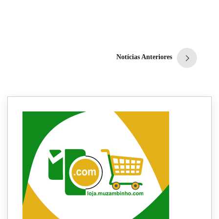
municipais será decidida
em junho
Redação
6 de junho de 2020
1
min
0
Notícias Anteriores