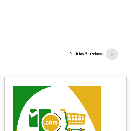
Sudoeste pode
comprometer a produção
mineira de café em 2021
Redação
15 de dezembro de 2020
7
min
0
Notícias Anteriores