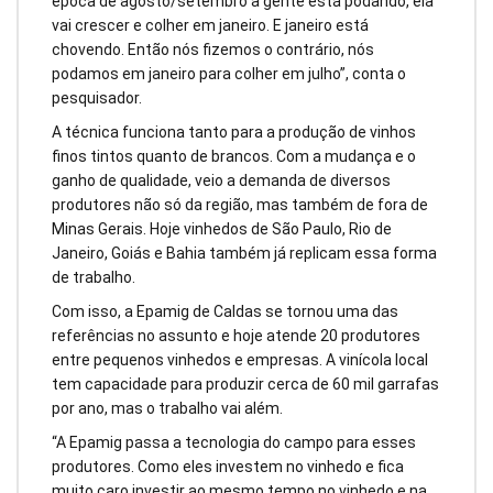
época de agosto/setembro a gente está podando, ela
vai crescer e colher em janeiro. E janeiro está
chovendo. Então nós fizemos o contrário, nós
podamos em janeiro para colher em julho”, conta o
pesquisador.
A técnica funciona tanto para a produção de vinhos
finos tintos quanto de brancos. Com a mudança e o
ganho de qualidade, veio a demanda de diversos
produtores não só da região, mas também de fora de
Minas Gerais. Hoje vinhedos de São Paulo, Rio de
Janeiro, Goiás e Bahia também já replicam essa forma
de trabalho.
Com isso, a Epamig de Caldas se tornou uma das
referências no assunto e hoje atende 20 produtores
entre pequenos vinhedos e empresas. A vinícola local
tem capacidade para produzir cerca de 60 mil garrafas
por ano, mas o trabalho vai além.
“A Epamig passa a tecnologia do campo para esses
produtores. Como eles investem no vinhedo e fica
muito caro investir ao mesmo tempo no vinhedo e na