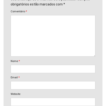
obrigatórios estão marcados com *
Comentário
*
Nome
*
Email
*
Website