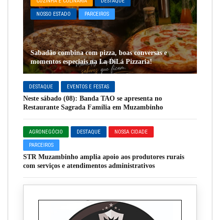
COZINHA E CULINÁRIA
DESTAQUE
NOSSO ESTADO
PARCEIROS
Sabadão combina com pizza, boas conversas e
momentos especiais na La DiLá Pizzaria!
DESTAQUE
EVENTOS E FESTAS
Neste sábado (08): Banda TAO se apresenta no
Restaurante Sagrada Família em Muzambinho
AGRONEGÓCIO
DESTAQUE
NOSSA CIDADE
PARCEIROS
STR Muzambinho amplia apoio aos produtores rurais
com serviços e atendimentos administrativos