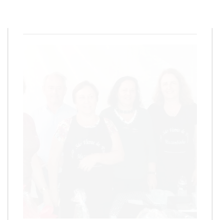
Redação
29 de outubro de 2018
1
min
0