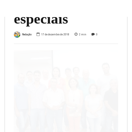
sacas de cafés
especiais
Redação
17 de dezembro de 2018
2
min
0