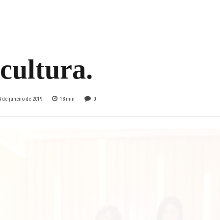
/2019, Cotações e
rmações da
cultura.
4 de janeiro de 2019
18
min
0