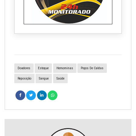
Doadores
Estoque
Hemominas
Poços De Caldas
Reposição
Sangue
Saúde