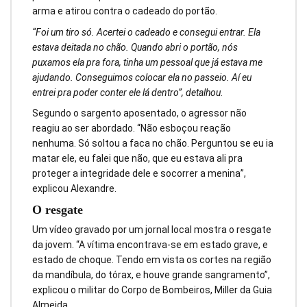
arma e atirou contra o cadeado do portão.
“Foi um tiro só. Acertei o cadeado e consegui entrar. Ela
estava deitada no chão. Quando abri o portão, nós
puxamos ela pra fora, tinha um pessoal que já estava me
ajudando. Conseguimos colocar ela no passeio. Aí eu
entrei pra poder conter ele lá dentro”, detalhou.
Segundo o sargento aposentado, o agressor não
reagiu ao ser abordado. “Não esboçou reação
nenhuma. Só soltou a faca no chão. Perguntou se eu ia
matar ele, eu falei que não, que eu estava ali pra
proteger a integridade dele e socorrer a menina”,
explicou Alexandre.
O resgate
Um vídeo gravado por um jornal local mostra o resgate
da jovem. “A vítima encontrava-se em estado grave, e
estado de choque. Tendo em vista os cortes na região
da mandíbula, do tórax, e houve grande sangramento”,
explicou o militar do Corpo de Bombeiros, Miller da Guia
Almeida.