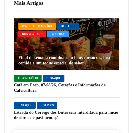
Mais Artigos
COZINHA E CULINÁRIA
DESTAQUE
NOSSA CIDADE
PARCEIROS
Final de semana combina com bons encontros, boa
comida e um toque especial de sabor.
AGRONEGÓCIO
DESTAQUE
Café em Foco, 07/08/26, Cotações e Informações da
Cafeicultura
DESTAQUE
DIVERSOS
Estrada do Córrego dos Leites será interditada para início
de obras de pavimentação