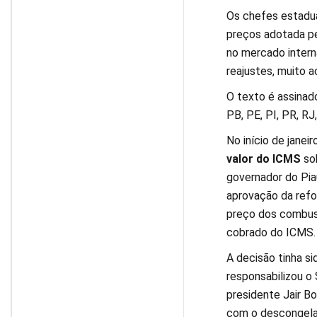
Os chefes estadua
preços adotada pe
no mercado intern
reajustes, muito 
O texto é assinad
PB, PE, PI, PR, RJ
No início de janei
valor do ICMS
sob
governador do Piau
aprovação da refo
preço dos combust
cobrado do ICMS.
A decisão tinha s
responsabilizou o 
presidente Jair Bo
com o descongel