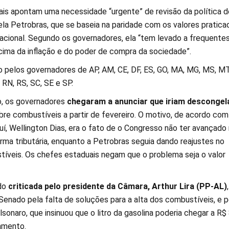
is apontam uma necessidade “urgente” de revisão da política d
la Petrobras, que se baseia na paridade com os valores pratica
acional. Segundo os governadores, ela “tem levado a frequente
acima da inflação e do poder de compra da sociedade”.
o pelos governadores de AP, AM, CE, DF, ES, GO, MA, MG, MS, MT
, RN, RS, SC, SE e SP.
ro, os governadores
chegaram a anunciar que iriam desco
ngel
re combustíveis a partir de fevereiro. O motivo, de acordo com
í, Wellington Dias, era o fato de o Congresso não ter avançado
rma tributária, enquanto a Petrobras seguia dando reajustes no
íveis. Os chefes estaduais negam que o problema seja o valor
ido
criticada pelo presidente da Câmara, Arthur Lira (PP-AL)
Senado pela falta de soluções para a alta dos combustíveis, e p
lsonaro, que insinuou que o litro da gasolina poderia chegar a R$
amento.