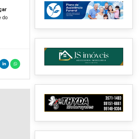
çar
e do