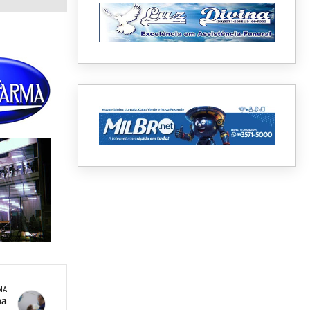
MA
na