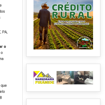
e
dos
s
, PA,
ar o
 o
 na
, que
elo
 8