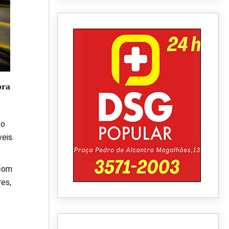
pra
to
eis.
 com
res,