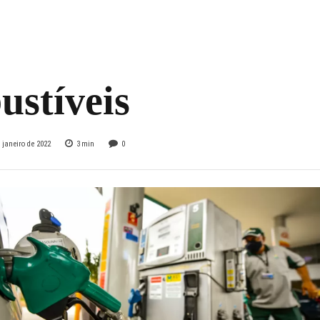
rogam congelamen
posto sobre
ustíveis
 janeiro de 2022
3
min
0