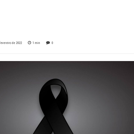
rdo “Bá” Cesar
ns de Oliveira
fevereiro de 2022
1
min
0