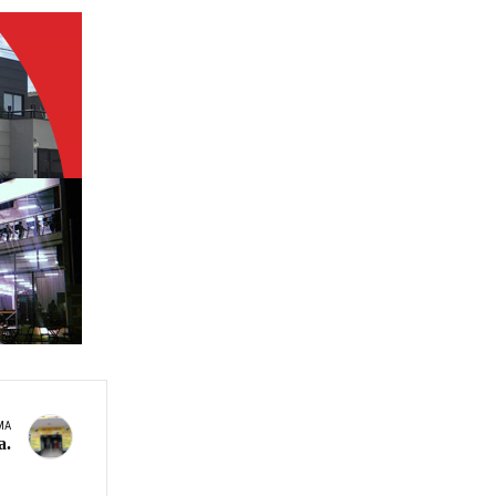
MA
a.