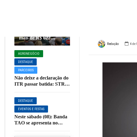
Rica
AGRONEGÓCIO
DESTAQUE
Marti
Cooxupé conquista na
justiça devolução de
mais de R$ 622
milhões aos
Redação
4 de 
cooperados em
AGRONEGÓCIO
decisão histórica
sobre o Funrural
DESTAQUE
PARCEIROS
Não deixe a declaração do
ITR passar batida: STR
Muzambinho orienta
produtores sobre o prazo
DESTAQUE
de entrega
EVENTOS E FESTAS
Neste sábado (08): Banda
TAO se apresenta no
Restaurante Sagrada
Família em Muzambinho