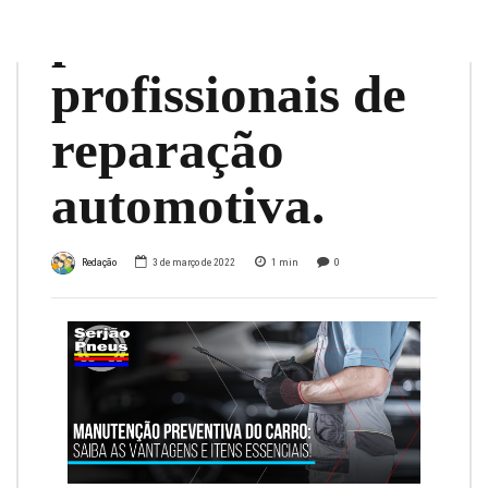
pelos
profissionais de
reparação
automotiva.
Redação
3 de março de 2022
1
min
0