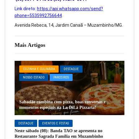
Link direto:
https://api.whatsapp.com/send?
phone=5535992756644
.
Avenida Rebeca, 14, Jardim Canaã – Muzambinho/MG.
Mais Artigos
COZINHA E CULINÁRIA
DESTAQUE
NOSSO ESTADO
PARCEIROS
Sabadão combina com pizza, boas conversas e
momentos especiais na La DiLá Pizzaria!
DESTAQUE
EVENTOS E FESTAS
Neste sábado (08): Banda TAO se apresenta no
Restaurante Sagrada Família em Muzambinho