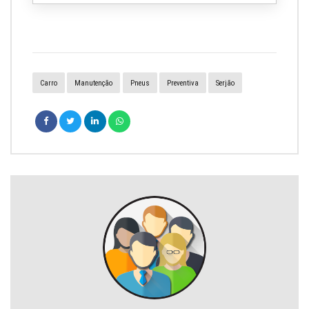
Carro
Manutenção
Pneus
Preventiva
Serjão