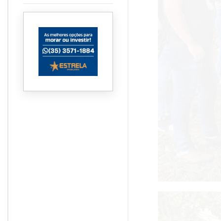
supera dois terços da safra
e atinge 67,3%