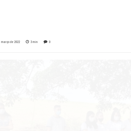
es evidencia a
rtância da Água
e março de 2022
3
min
0