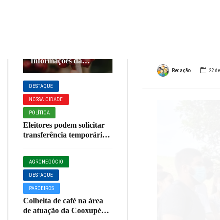
Árvor
AGRONEGÓCIO
DESTAQUE
impo
Café em Foco,
05/08/26, Cotações e
Informações da
Cafeicultura
Redação
22 d
DESTAQUE
NOSSA CIDADE
POLÍTICA
Eleitores podem solicitar
transferência temporária
do local de votação até 20
de agosto
AGRONEGÓCIO
DESTAQUE
PARCEIROS
Colheita de café na área
de atuação da Cooxupé