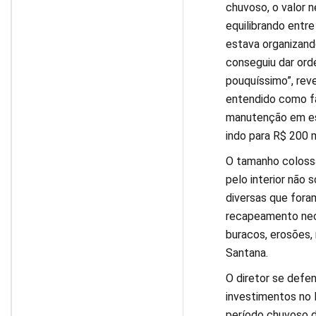
chuvoso, o valor n
equilibrando entr
estava organizando
conseguiu dar ord
pouquíssimo”, rev
entendido como fa
manutenção em est
indo para R$ 200 m
O tamanho colossa
pelo interior não
diversas que for
recapeamento nece
buracos, erosões,
Santana.
O diretor se defen
investimentos no 
período chuvoso d