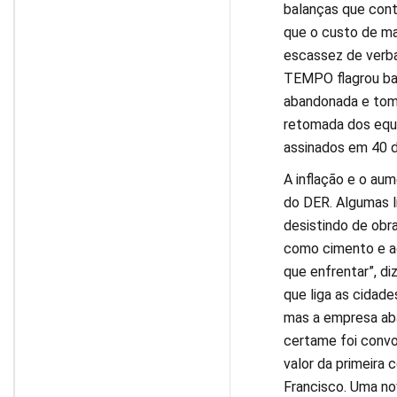
balanças que cont
que o custo de ma
escassez de verba
TEMPO flagrou ba
abandonada e toma
retomada dos equ
assinados em 40 d
A inflação e o aum
do DER. Algumas l
desistindo de obr
como cimento e a
que enfrentar”, d
que liga as cidade
mas a empresa aba
certame foi convo
valor da primeira
Francisco. Uma nov