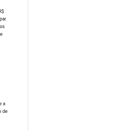
R$
par
mos
te
e a
o de