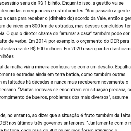
ecessário seria de R$ 1 bilhão. Enquanto isso, a gestão vai se
e demandas emergenciais e estruturantes. “Ano passado a gente
 a casa para receber o (dinheiro do) acordo da Vale, então a ge
em de início em 800 km de estradas, mas desses concluídos te
ela. O que o diretor chama de “arrumar a casa” também pode ser
lta de verba. Em 2014, por exemplo, o orçamento do DER para
radas era de R$ 600 milhões. Em 2020 essa quantia drasticam
ilhões.
l da malha viária mineira configura-se como um desafio. Espalh
 somente estradas ainda em terra batida, como também outras
am asfaltadas há décadas e nunca mais receberam novamente o
ssário. “Muitas rodovias se encontram em situação precária, 
 rompimento de bueiros, problemas dos mais diversos”, assume
de, no entanto, ao dizer que a situação é fruto também da falta
DER nos últimos três governos anteriores. “Juntamente com o m
a história, onde mais de 400 municípios foram atingidos e