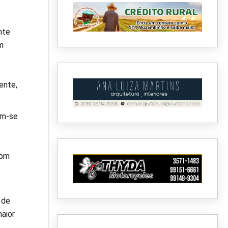
nte
m
ente,
am-se
com
 de
aior