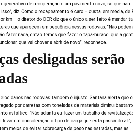
 regenerativo de recuperação e um pavimento novo, só que não
 isso”, diz. Como o recapeamento é caro – custa, em média, de 
or km – o diretor do DER diz que o único a ser feito é mandar ta
ateras que aparecem em sequência nessas rodovias. “Não pode
não fazer nada, então temos que fazer o tapa-buraco, que a gen
uncionar, que vai chover a abrir de novo”, reconhece.
ças desligadas serão
vadas
pelos danos nas rodovias também é injusto. Santana alerta que o
egado por carretas com toneladas de materiais diminui bastant
ento asfáltico. “Não adianta eu fazer um trabalho de revitalizaçã
levar em consideração o tipo de carga que está passando ali”,
 tem meios de evitar sobrecarga de peso nas estradas, mas as