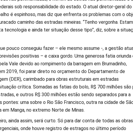
ederais sob responsabilidade do estado. O atual diretor-geral d
alho é espinhoso, mas diz que enfrenta os problemas com o obj
uracado caminho das estradas mineiras. “Tenho vergonha. Esta
tecnologia e ainda ter situação desse tipo”, diz, sobre a situa
e pouco conseguiu fazer – ele mesmo assume -, a gestão atua
revisões positivas – e caixa gordo. Uma generosa fatia oriunda
pela Vale devido ao rompimento da barragem em Brumadinho,
 em 2019, foi parar direto no orçamento do Departamento de
em (DER), carimbado para obras estruturais em estradas
ituação crítica. Somadas as fatias do bolo, R$ 700 milhões são 
radas, e outros R$ 300 milhões estão sendo separados para a
s pontes: uma sobre o Rio São Francisco, outra na cidade de Sã
a em Manga, no extremo Norte de Minas.
iro, ainda assim, será curto. Só para dar conta de todas as obras
genciais, onde houve registro de estragos no último período