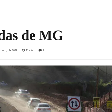
or-geral do DER
 condições das
adas de MG
e março de 2022
11
min
0