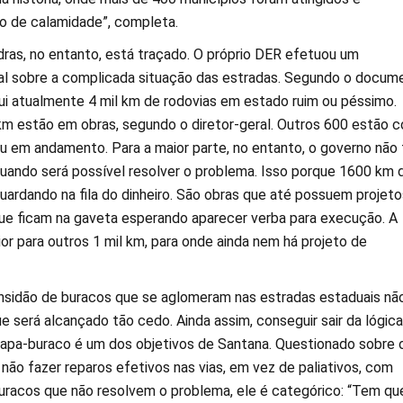
o de calamidade”, completa.
ras, no entanto, está traçado. O próprio DER efetuou um
l sobre a complicada situação das estradas. Segundo o docum
ui atualmente 4 mil km de rodovias em estado ruim ou péssimo.
km estão em obras, segundo o diretor-geral. Outros 600 estão 
 ou em andamento. Para a maior parte, no entanto, o governo não
uando será possível resolver o problema. Isso porque 1600 km 
uardando na fila do dinheiro. São obras que até possuem projeto
ue ficam na gaveta esperando aparecer verba para execução. A
ior para outros 1 mil km, para onde ainda nem há projeto de
sidão de buracos que se aglomeram nas estradas estaduais nã
e será alcançado tão cedo. Ainda assim, conseguir sair da lógica 
 tapa-buraco é um dos objetivos de Santana. Questionado sobre 
não fazer reparos efetivos nas vias, em vez de paliativos, com
racos que não resolvem o problema, ele é categórico: “Tem qu