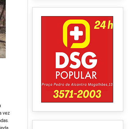
a
a vez
ndas.
inda