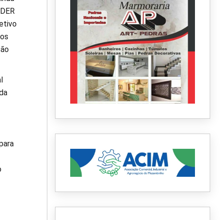
o DER
etivo
mos
ção
l
 da
para
o