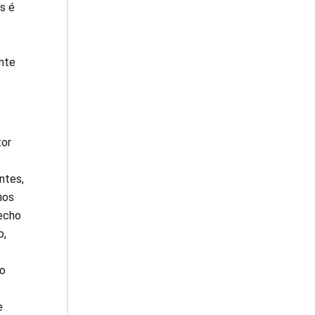
s é
nte
tor
ntes,
mos
recho
o,
 o
e