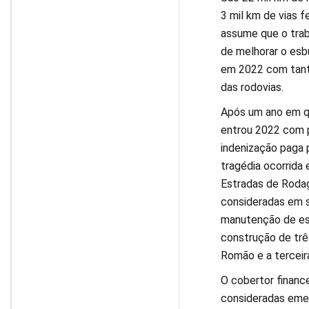
3 mil km de vias f
assume que o trab
de melhorar o esb
em 2022 com tanta 
das rodovias.
Após um ano em qu
entrou 2022 com p
indenização paga 
tragédia ocorrida
Estradas de Rodag
consideradas em s
manutenção de est
construção de trê
Romão e a terceir
O cobertor finance
consideradas emer