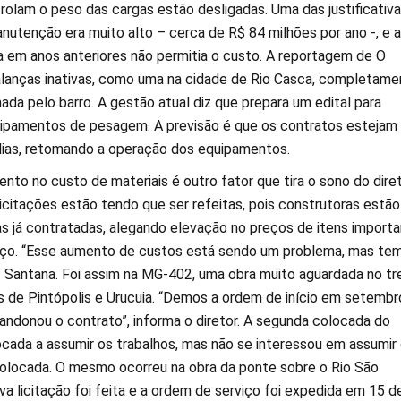
rolam o peso das cargas estão desligadas. Uma das justificativa
nutenção era muito alto – cerca de R$ 84 milhões por ano -, e a
 em anos anteriores não permitia o custo. A reportagem de O
lanças inativas, como uma na cidade de Rio Casca, completame
da pelo barro. A gestão atual diz que prepara um edital para
ipamentos de pesagem. A previsão é que os contratos estejam
ias, retomando a operação dos equipamentos.
ento no custo de materiais é outro fator que tira o sono do dire
icitações estão tendo que ser refeitas, pois construtoras estão
as já contratadas, alegando elevação no preços de itens importa
ço. “Esse aumento de custos está sendo um problema, mas te
iz Santana. Foi assim na MG-402, uma obra muito aguardada no t
s de Pintópolis e Urucuia. “Demos a ordem de início em setembr
ndonou o contrato”, informa o diretor. A segunda colocada do
cada a assumir os trabalhos, mas não se interessou em assumir
 colocada. O mesmo ocorreu na obra da ponte sobre o Rio São
a licitação foi feita e a ordem de serviço foi expedida em 15 d