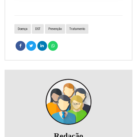
Doença
DST
Prevenção
Tratamento
Redação