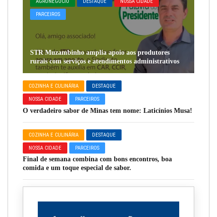
AGRONEGÓCIO
DESTAQUE
NOSSA CIDADE
PARCEIROS
STR Muzambinho amplia apoio aos produtores
rurais com serviços e atendimentos administrativos
COZINHA E CULINÁRIA
DESTAQUE
NOSSA CIDADE
PARCEIROS
O verdadeiro sabor de Minas tem nome: Laticínios Musa!
COZINHA E CULINÁRIA
DESTAQUE
NOSSA CIDADE
PARCEIROS
Final de semana combina com bons encontros, boa
comida e um toque especial de sabor.