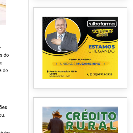
-
as do
de
a de
ções
ou,