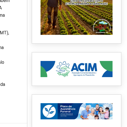
ambém
A
uma
(MT),
ha
alo
 da