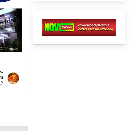
MA
em
a?