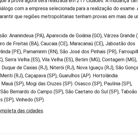
que a prova agora será realizada em 217 cidades. A mudança t
 diálogo com a empresa selecionada para a realização do exame. 
garantir que regiões metropolitanas tenham provas em mais de 
são: Ananindeua (PA), Aparecida de Goiânia (GO), Várzea Grande 
ro de Freitas (BA), Caucaia (CE), Maracanaú (CE), Jaboatão dos
linda (PE), Parnamirim (RN), São José dos Pinhais (PR), Farroupil
), Serra Velha (ES), Vila Velha (ES), Betim (MG), Contagem (MG),
 Duque de Caxias (RJ), Niterói (RJ), Nova Iguaçu (RJ), São Gonç
Meriti (RJ), Caçapava (SP), Guarulhos (AP). Hortolândia
. Mauá (SP), Mogi das Cruzes (SP). Osasco (SP), Paulínia (SP),
 São Bernardo do Campo (SP), São Caetano do Sul (SP), Taboão
os (SP), Vinhedo (SP).
completa das cidades
.