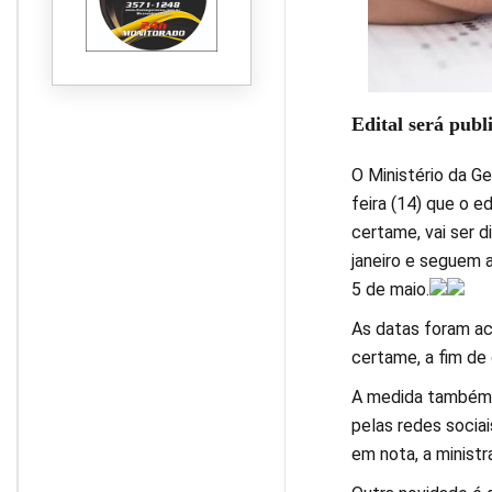
Edital será publ
O Ministério da G
feira (14) que o e
certame, vai ser d
janeiro e seguem a
5 de maio.
As datas foram ac
certame, a fim de 
A medida também 
pelas redes socia
em nota, a ministr