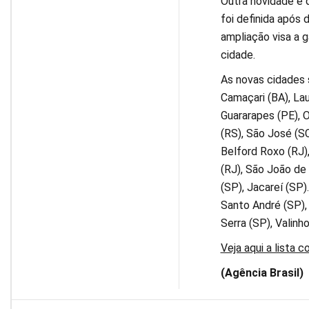
Outra novidade é 
foi definida após
ampliação visa a 
cidade.
As novas cidades 
Camaçari (BA), Lau
Guararapes (PE), O
(RS), São José (SC
Belford Roxo (RJ),
(RJ), São João de 
(SP), Jacareí (SP)
Santo André (SP),
Serra (SP), Valinh
Veja aqui a lista 
(Agência Brasil)