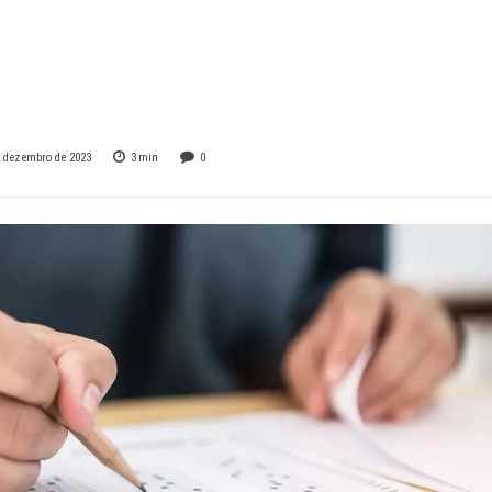
nal unificado terá
 dia 5 de maio
e dezembro de 2023
3
min
0