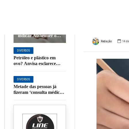
nacio
DIVERSOS
prova
Conheça os 10 sinais
de alerta que podem
indicar Alzheimer ou
outras demências
Redação
14 d
DIVERSOS
Petróleo e plástico em
ovo? Anvisa esclarece
boato; entenda
DIVERSOS
Metade das pessoas já
fizeram ‘consulta médica’
com IA: quais os riscos da
prática?