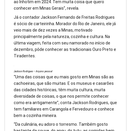
ao Inhotim em 2024. Tem muita coisa que quero
conhecer em Minas Gerais”, revela.
Já o contador Jackson Fernando de Freitas Rodrigues
é sócio de carteirinha. Morador do Rio de Janeiro, ele já
veio mais de dez vezes a Minas, motivado
principalmente pela natureza, cozinha e cultura. Na
última viagem, feita com seu namorado no início de
dezembro, pôde conhecer as tradicionais Ouro Preto e
Tiradentes.
Jackson Rodrigues – Arquivo pessoal
“Uma das coisas que eu mais gosto em Minas são as
cachoeiras, que são muitas. E os museus e casarões
das cidades históricas, têm muita cultura, muita
diversidade de coisas, o que nos permite conhecer
como era antigamente”, conta Jackson Rodrigues, que
tem familiares em Carangola e Fervedouro e conhece
bem a cozinha mineira.
“Da culinária, eu adoro o torresmo. Também gosto
bastante da couve, do angu, do tutu, as comidas bem