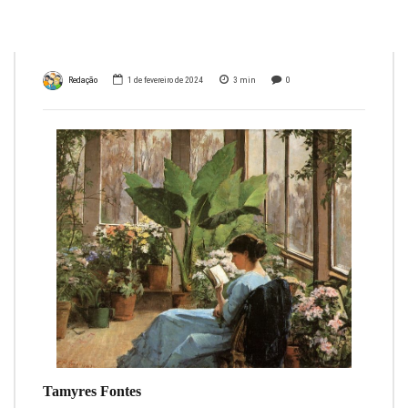
sinais
Redação
1 de fevereiro de 2024
3
min
0
Tamyres Fontes