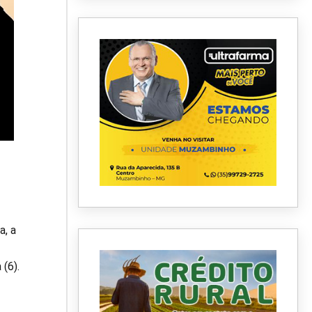
;
a, a
 (6).