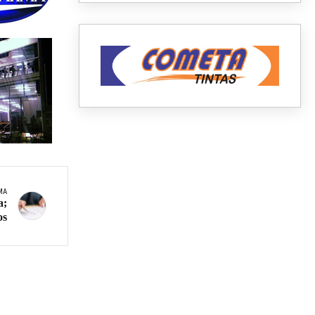
MA
a;
os