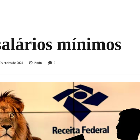
mposto de Renda
 quem recebe até
salários mínimos
fevereiro de 2024
2
min
0