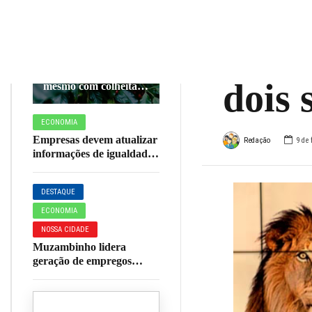
do I
AGRONEGÓCIO
ECONOMIA
para
Preços do café
avançam em julho
dois 
mesmo com colheita
em fase final
ECONOMIA
Empresas devem atualizar
Redação
9 de 
informações de igualdade
salarial entre homens e
mulheres até o fim do mês
DESTAQUE
ECONOMIA
NOSSA CIDADE
Muzambinho lidera
geração de empregos
formais na microrregião
da AMOG em junho