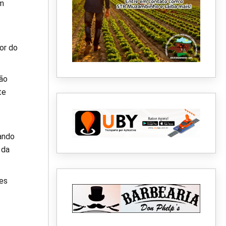
em
or do
ção
te
tando
 da
es