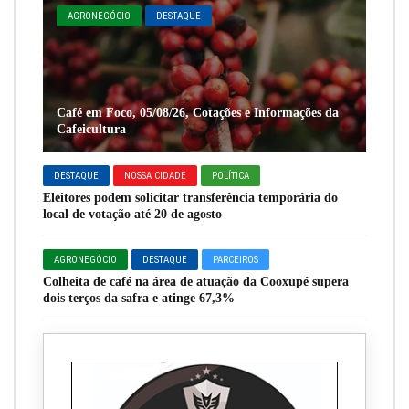
AGRONEGÓCIO
DESTAQUE
Café em Foco, 05/08/26, Cotações e Informações da
Cafeicultura
DESTAQUE
NOSSA CIDADE
POLÍTICA
Eleitores podem solicitar transferência temporária do
local de votação até 20 de agosto
AGRONEGÓCIO
DESTAQUE
PARCEIROS
Colheita de café na área de atuação da Cooxupé supera
dois terços da safra e atinge 67,3%