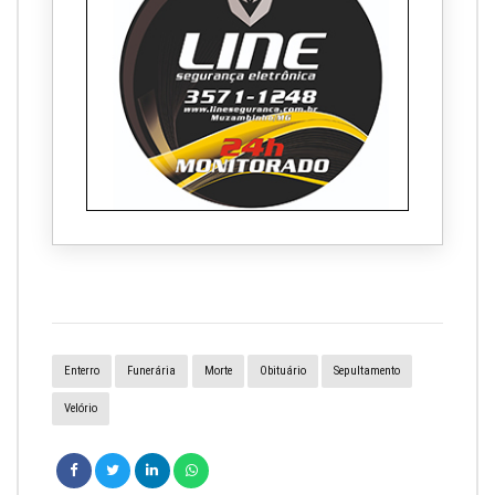
Enterro
Funerária
Morte
Obituário
Sepultamento
Velório