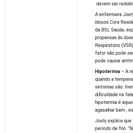
devem ser redobr
A enfermeira Joel
idosos Cora Reside
da BSL Saúde, exp
propensas às doenç
Respiratório (VSR)
fator não pode ser
pode causar arritm
Hipotermia
– A r
quando a temperatu
sintomas são: tre
dificuldade na fal
hipotermia é aque
agasalhar bem , e
Joely explica que 
período de frio. 