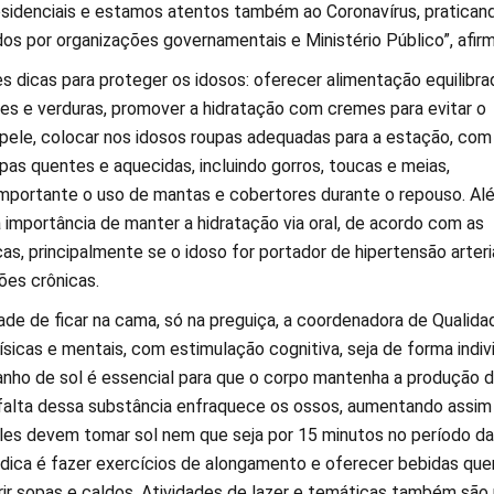
sidenciais e estamos atentos também ao Coronavírus, pratican
os por organizações governamentais e Ministério Público”, afirm
s dicas para proteger os idosos: oferecer alimentação equilibra
es e verduras, promover a hidratação com cremes para evitar o
ele, colocar nos idosos roupas adequadas para a estação, com
upas quentes e aquecidas, incluindo gorros, toucas e meias,
mportante o uso de mantas e cobertores durante o repouso. Al
a importância de manter a hidratação via oral, de acordo com as
s, principalmente se o idoso for portador de hipertensão arteria
ões crônicas.
ade de ficar na cama, só na preguiça, a coordenadora de Qualida
físicas e mentais, com estimulação cognitiva, seja de forma indiv
anho de sol é essencial para que o corpo mantenha a produção 
a falta dessa substância enfraquece os ossos, aumentando assim
Eles devem tomar sol nem que seja por 15 minutos no período da
dica é fazer exercícios de alongamento e oferecer bebidas que
rir sopas e caldos. Atividades de lazer e temáticas também são