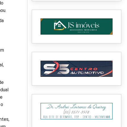
do
ou.
da
ém
l,
de
idual
de
 o
ntes,
 um