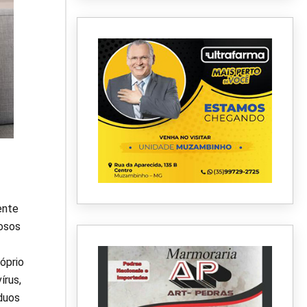
ente
dosos
óprio
írus,
duos