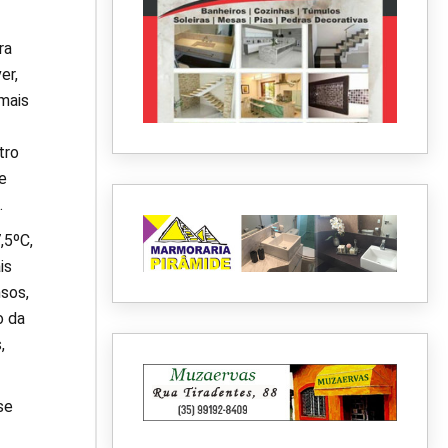
ra
er,
mais
tro
e
.
,5ºC,
is
sos,
o da
,
se