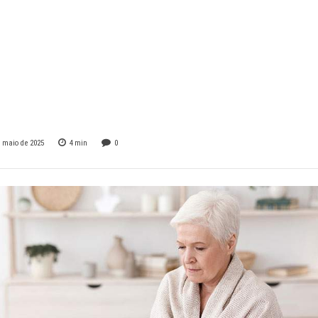
cer corretamente
s durante onda de
e maio de 2025
4
min
0