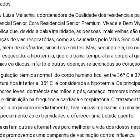
ados.
y Luiza Malachia, coordenadora de Qualidade dos residenciais pa
ncial Senior, Cora Residencial Senior Premium, Vivace e Bem Viv
lica que, devido à baixa imunidade, as pessoas mais velhas são 
as de vias respiratórias, como as causadas pelo Vírus Sincicial
, além de resfriados, sinusites e rinites. Mas, segundo ela, um ou
 esquecido: a hipotermia, que é a baixa temperatura corporal qu
ias cardíacas, infarto e outras doenças relacionadas ao coração
egulação térmica normal do corpo humano fica entre 36º C e 37
ra fica inferior a 35º C é considerada a hipotermia. Os principa
mores leves, dormência nas mãos e pés, cansaço, tremores inten
a e diminuição na frequência cardíaca e respiratória. O tratament
cer o organismo imediatamente, tirar roupas molhadas ou úmidas
specialmente as extremidades e oferecer uma bebida quente.
existem outras alternativas para melhorar a vida dos idosos nes
“Nós promovemos uma campanha de vacinação contra influenza