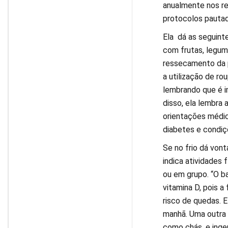
anualmente nos re
protocolos pautad
Ela dá as seguinte
com frutas, legum
ressecamento da p
a utilização de ro
lembrando que é i
disso, ela lembra 
orientações médica
diabetes e condiç
Se no frio dá vont
indica atividades 
ou em grupo. “O b
vitamina D, pois 
risco de quedas. 
manhã. Uma outra 
como chás, e inge