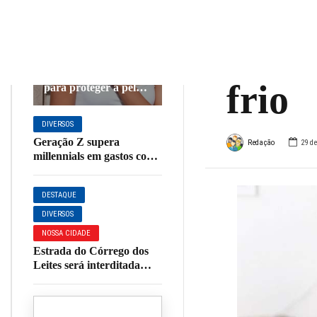
aque
DIVERSOS
idoso
Tempo seco exige
cuidados redobrados
frio
para proteger a pele;
veja dicas
DIVERSOS
Geração Z supera
Redação
29 d
millennials em gastos com
shows, aponta pesquisa
DESTAQUE
DIVERSOS
NOSSA CIDADE
Estrada do Córrego dos
Leites será interditada
para início de obras de
pavimentação