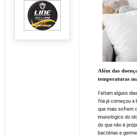
Além das doenças
temperaturas ma
Faltam alguns dia
fria já começou a 
que mais sofrem c
imunológico do ido
do que não é próp
bactérias e germe