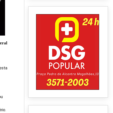
eral
e
esta
ou
rio.