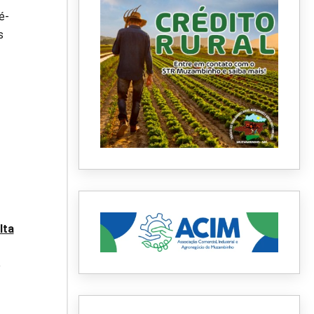
é-
s
lta
e