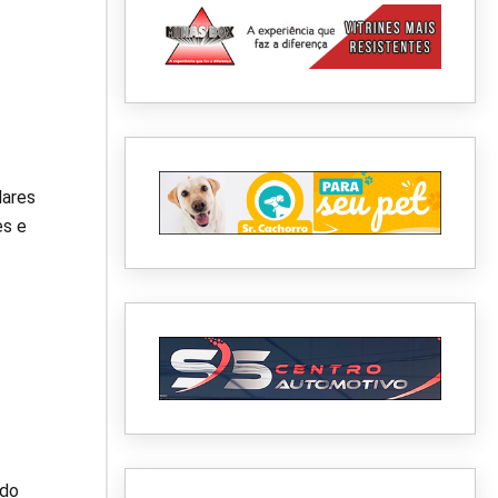
lares
es e
 do