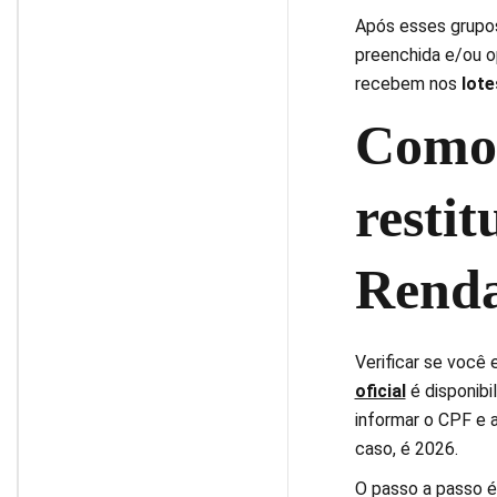
Após esses grupos,
preenchida e/ou op
recebem nos
lote
Como 
resti
Rend
Verificar se você 
oficial
é disponibi
informar o CPF e a
caso, é 2026.
O passo a passo é