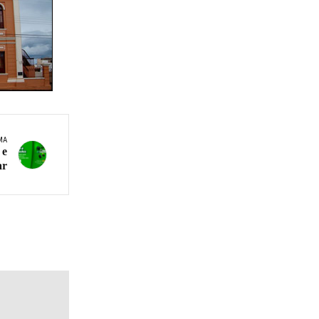
MA
 e
ar