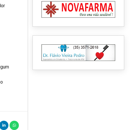
lor
algum
to