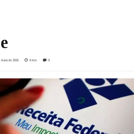
enda 2026: como
ltar e quando voc
be
e maio de 2026
4
min
0