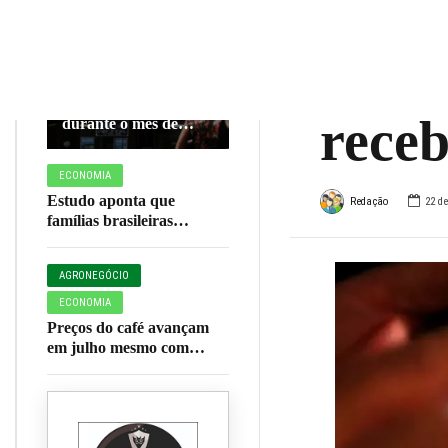
de R
ECONOMIA
consu
INSS paga parcelas
de seus benefícios
rece
durante o mês de
agosto; veja
calendário completo
ECONOMIA
Estudo aponta que
Redação
22 d
famílias brasileiras
perderam R$ 62,5 bilhões
para bets em 2025
AGRONEGÓCIO
ECONOMIA
Preços do café avançam
em julho mesmo com
colheita em fase final