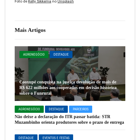
Foto de
Kelly Sikkema
no
Unsplash
Mais Artigos
AGRONEGÓCIO
DESTAQUE
Cooxupé conquista na justiça devolução de mais de
R$ 622 milhões aos cooperados em decisão histórica
sobre o Funrural
AGRONEGÓCIO
DESTAQUE
PARCEIROS
Não deixe a declaração do ITR passar batida: STR
Muzambinho orienta produtores sobre o prazo de entrega
DESTAQUE
EVENTOS E FESTAS