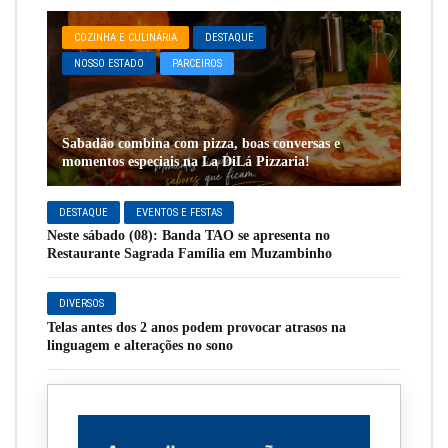
COZINHA E CULINÁRIA
DESTAQUE
NOSSO ESTADO
PARCEIROS
Sabadão combina com pizza, boas conversas e
momentos especiais na La DiLá Pizzaria!
DESTAQUE
EVENTOS E FESTAS
Neste sábado (08): Banda TAO se apresenta no
Restaurante Sagrada Família em Muzambinho
DIVERSOS
Telas antes dos 2 anos podem provocar atrasos na
linguagem e alterações no sono