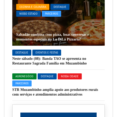
COZINHA E CULINÁRIA
DESTAQUE
NOSSO ESTADO
PARCEIROS
Sabadão combina com pizza, boas conversas e
momentos especiais na La DiLá Pizzaria!
DESTAQUE
EVENTOS E FESTAS
Neste sábado (08): Banda TAO se apresenta no
Restaurante Sagrada Família em Muzambinho
AGRONEGÓCIO
DESTAQUE
NOSSA CIDADE
PARCEIROS
STR Muzambinho amplia apoio aos produtores rurais
com serviços e atendimentos administrativos