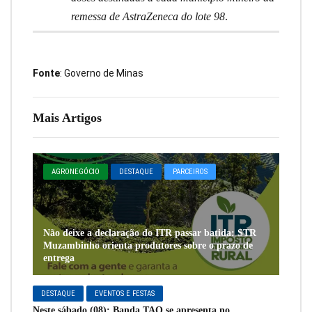
remessa de AstraZeneca do lote 98
.
Fonte
: Governo de Minas
Mais Artigos
AGRONEGÓCIO
DESTAQUE
PARCEIROS
Não deixe a declaração do ITR passar batida: STR
Muzambinho orienta produtores sobre o prazo de
entrega
DESTAQUE
EVENTOS E FESTAS
Neste sábado (08): Banda TAO se apresenta no