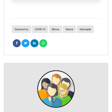
Coronavírus
COVID-19
Minas
Vacina
Vacinação