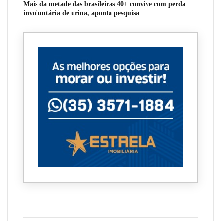
Mais da metade das brasileiras 40+ convive com perda
involuntária de urina, aponta pesquisa