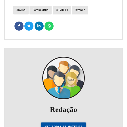
Anvisa
Coronavírus
COVID-19
Remedio
Redação
VER TODAS AS MATÉRIAS