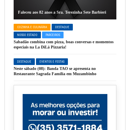
Faleceu aos 82 anos a Sra. Terezinha Sete Barbieri
COZINHA E CULINÁRIA
DESTAQUE
NOSSO ESTADO
PARCEIROS
Sabadão combina com pizza, boas conversas e momentos
especiais na La DiLá Pizzaria!
DESTAQUE
EVENTOS E FESTAS
Neste sábado (08): Banda TAO se apresenta no
Restaurante Sagrada Família em Muzambinho