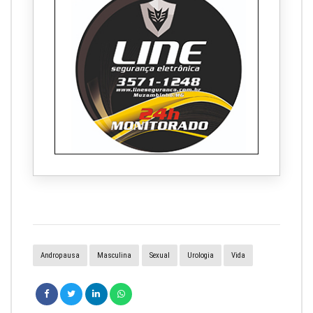
Andropausa
Masculina
Sexual
Urologia
Vida